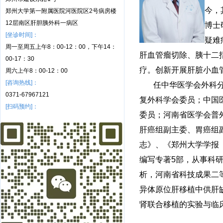
今，
郑州大学第一附属医院河医院区2号病房楼
12层南区肝胆胰外科一病区
博士
[坐诊时间]：
疑难
周一至周五上午8：00-12：00，下午14：
肝血管瘤切除、胰十二
00-17：30
疗。创新开展肝脏小血
周六上午8：00-12：00
[咨询热线]：
任中华医学会外科
0371-67967121
复外科学会委员；中国
[扫码预约]：
委员；河南省医学会普
肝癌组副主委、胃癌组
志》、《郑州大学学报
编写专著5部，从事科
析，河南省科技成果二
异体原位肝移植中供肝缺
肾联合移植的实验与临